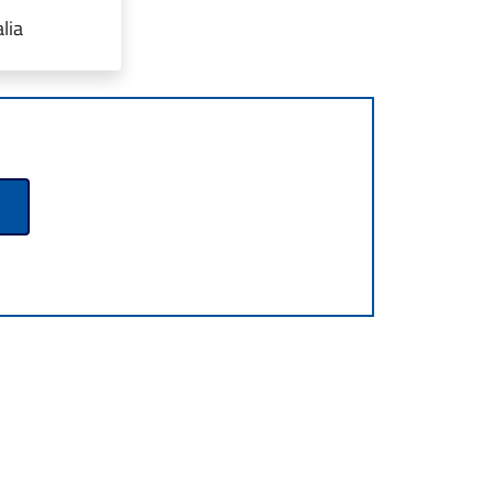
lia
p