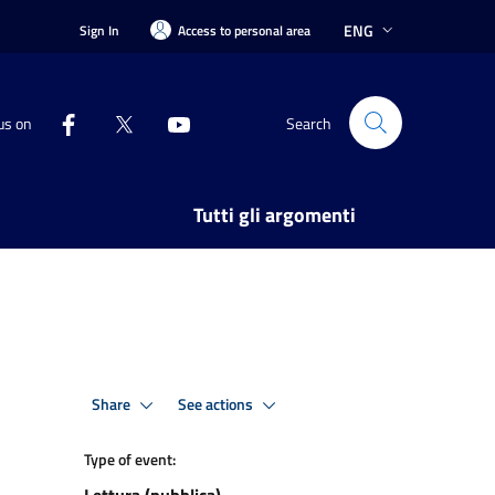
ENG
Sign In
Access to personal area
us on
Search
Tutti gli argomenti
Share
See actions
Type of event: