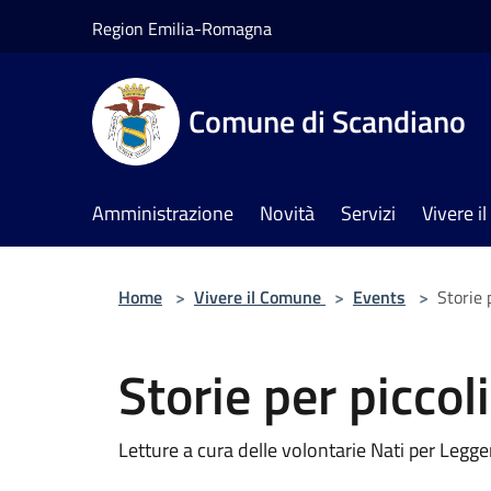
Salta al contenuto principale
Region Emilia-Romagna
Comune di Scandiano
Amministrazione
Novità
Servizi
Vivere 
Home
>
Vivere il Comune
>
Events
>
Storie 
Storie per piccol
Letture a cura delle volontarie Nati per Legg