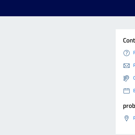
Cont
prob