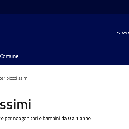
Follow 
il Comune
per piccolissimi
issimi
ere per neogenitori e bambini da 0 a 1 anno