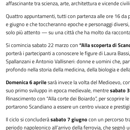
affascinante tra scienza, arte, architettura e vicende civil
Quattro appuntamenti, tutti con partenza alle ore 16 da 
e giugno e che toccheranno epoche e personaggi divers
solo più attento — su una città che ha molto da racconta
Si comincia sabato 22 marzo con
“Alla scoperta di Scand
porterà i partecipanti a conoscere le figure di Laura Bas
Spallanzani e Antonio Vallisneri: donne e uomini che, p
profondo nella storia della medicina, della biologia e della
Domenica 6 aprile
sarà invece la volta del Medioevo, con u
suo primo sviluppo in epoca medievale, mentre
sabato 
Rinascimento con “Alla corte dei Boiardo”, per scoprire le
portarono Scandiano a essere un centro vivace e prestig
Il ciclo si concluderà
sabato 7 giugno
con un percorso tra 
periodo napoleonico all’arrivo della ferrovia, che segnò