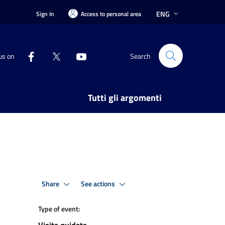
ENG
Sign In
Access to personal area
us on
Search
Tutti gli argomenti
Share
See actions
Type of event: