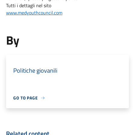
Tutti i dettagli nel sito
www.medyouthcouncil.com
By
Politiche giovanili
GO TO PAGE
Related content