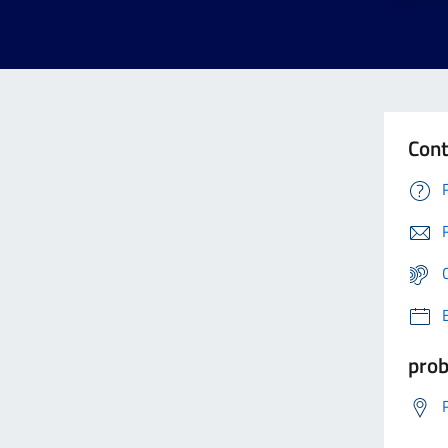
Cont
prob