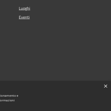
Luoghi
Eventi
×
nzionamento e
nformazioni