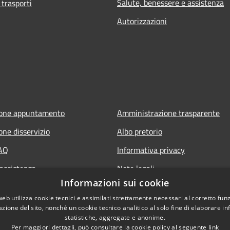
Salute, benessere e assistenza
 trasporti
Autorizzazioni
ione appuntamento
Amministrazione trasparente
one disservizio
Albo pretorio
FAQ
Informativa privacy
 assistenza
Note legali
Informazioni sui cookie
ia Policy
Dichiarazione di accessibilità
web utilizza cookie tecnici e assimilati strettamente necessari al corretto fu
Piano di miglioramento del sito
azione del sito, nonché un cookie tecnico analitico al solo fine di elaborare i
statistiche, aggregate e anonime.
Per maggiori dettagli, può consultare la cookie policy al seguente
link