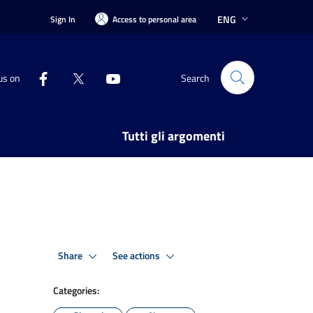
ENG
Sign In
Access to personal area
us on
Search
Tutti gli argomenti
Share
See actions
Categories: