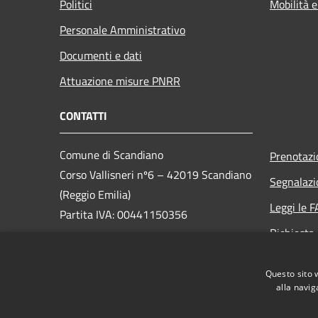
Politici
Mobilità e
Personale Amministrativo
Documenti e dati
Attuazione misure PNRR
CONTATTI
Comune di Scandiano
Prenotaz
Corso Vallisneri nº6 – 42019 Scandiano
Segnalazi
(Reggio Emilia)
Leggi le 
Partita IVA: 00441150356
Richiesta
PEC:
scandiano@cert.provincia.re.it
Social Med
Telefono: 0522-764211
Questo sito 
alla navig