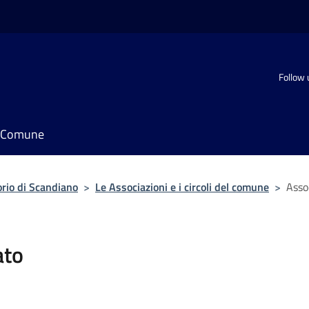
Follow 
il Comune
orio di Scandiano
>
Le Associazioni e i circoli del comune
>
Asso
ato