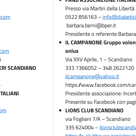
Presso via Martiri della Libert
.com
0522 856163 –
info@diabetici
barbara.berni@bper.it
Presidente o referente Barbara
IL CAMPANONE Gruppo volontar
.com
onlus
i
Via XXV Aprile, 1 – Scandiano
ERI SCANDIANO
333 7366052 – 348 2622120
ilcampanone@yahoo.it
o
https://www.facebook.com/ca
ITALIANI
Presidente associazione: Incert
Presente su Facebook con pagi
com
LIONS CLUB SCANDIANO
via Fogliani 7/A – Scandiano
335 624004 –
lionsclubscan
https://e-clubhouse.org/sites