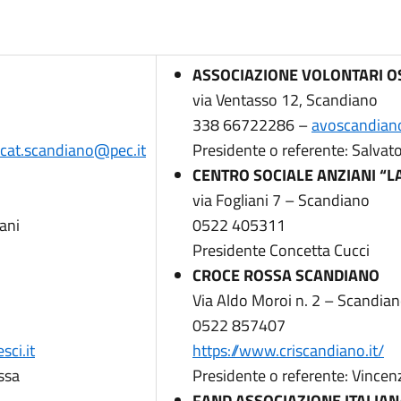
ASSOCIAZIONE VOLONTARI OS
via Ventasso 12, Scandiano
338 66722286 –
avoscandiano
cat.scandiano@pec.it
Presidente o referente: Salvato
CENTRO SOCIALE ANZIANI “
L
via Fogliani 7 – Scandiano
ani
0522 405311
Presidente Concetta Cucci
CROCE ROSSA SCANDIANO
Via Aldo Moroi n. 2 – Scandia
0522 857407
ci.it
https://www.criscandiano.it/
ssa
Presidente o referente: Vince
FAND ASSOCIAZIONE ITALIAN