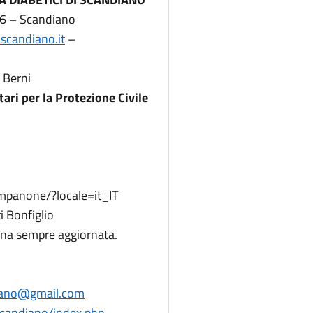
à 6 – Scandiano
scandiano.it
–
 Berni
i per la Protezione Civile
mpanone/?locale=it_IT
i Bonfiglio
na sempre aggiornata.
diano@gmail.com
/scandiano/index.php