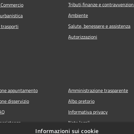
Tributi,finanze e contravvenzion
e Commercio
Ambiente
 urbanistica
Salute, benessere e assistenza
 trasporti
Autorizzazioni
ione appuntamento
Amministrazione trasparente
one disservizio
Albo pretorio
FAQ
Informativa privacy
 assistenza
Note legali
Informazioni sui cookie
ia Policy
Dichiarazione di accessibilità