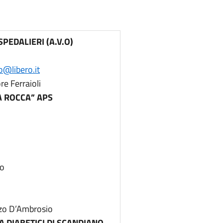
PEDALIERI (A.V.O)
@libero.it
re Ferraioli
A ROCCA” APS
no
nzo D’Ambrosio
A DIABETICI DI SCANDIANO