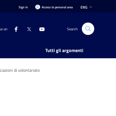
ENG
Sign In
Access to personal area
us on
Search
Tutti gli argomenti
ciazioni di volontariato