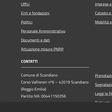
Uffici
Imprese 
Enti e fondazioni
Catasto e
Politici
Mobilità e
Personale Amministrativo
Documenti e dati
Attuazione misure PNRR
CONTATTI
Comune di Scandiano
Prenotaz
Corso Vallisneri nº6 – 42019 Scandiano
Segnalazi
(Reggio Emilia)
Leggi le 
Partita IVA: 00441150356
Richiesta
PEC:
scandiano@cert.provincia.re.it
Social Med