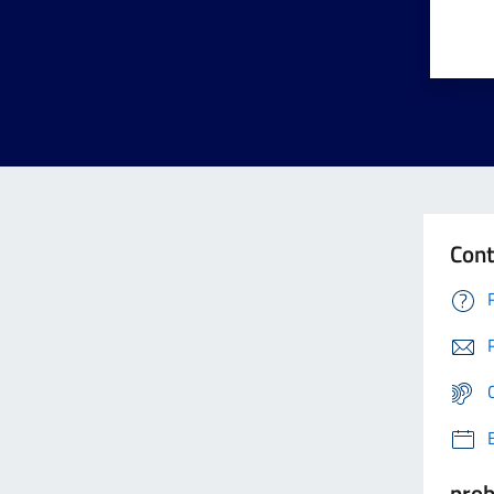
Cont
prob