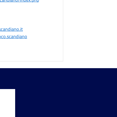
i
candiano.it
loco.scandiano