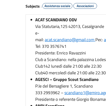
Subjects
:
Assistenza sociale
Associazioni
ACAT SCANDIANO ODV
Via Statutaria,125 42013, Casalgrande
e-
mail:
acat.scandiano@gmail.com
Pec:
a
Tel: 370 3576741
Presidente: Enrico Ravazzini
Club a Scandiano: nella palazzina Lodes
Club142 lunedì dalle 21:00 alle 22:30
Club40 mercoledì dalle 21:00 alle 22:30
AGESCI – Gruppo Scout Scandiano
P.le del Bersagliere 1, Scandiano
333 2993962 –
scandiano1@emiro.ages
Presidente o referente Giorgio Bonama
ANPI Scandiano