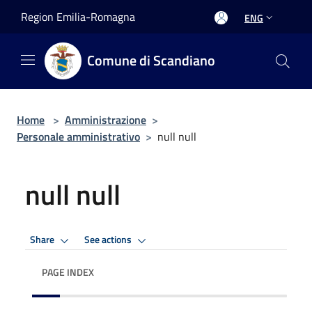
Salta al contenuto principale
Region Emilia-Romagna
ENG
Comune di Scandiano
Home
>
Amministrazione
>
Personale amministrativo
>
null null
null null
Share
See actions
PAGE INDEX