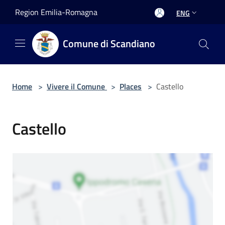
Salta al contenuto principale
Region Emilia-Romagna
ENG
Comune di Scandiano
Home
>
Vivere il Comune
>
Places
>
Castello
Castello