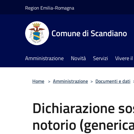
Salta al contenuto principale
Region Emilia-Romagna
Comune di Scandiano
Amministrazione
Novità
Servizi
Vivere 
Home
>
Amministrazione
>
Documenti e dati
Dichiarazione sos
notorio (generic