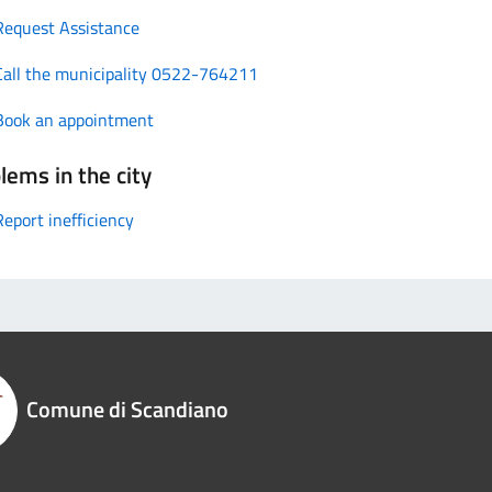
Request Assistance
Call the municipality 0522-764211
Book an appointment
lems in the city
Report inefficiency
Comune di Scandiano