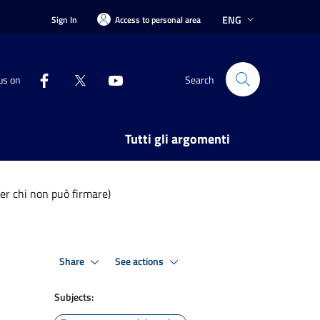
ENG
Sign In
Access to personal area
us on
Search
Tutti gli argomenti
per chi non può firmare)
Share
See actions
Subjects: