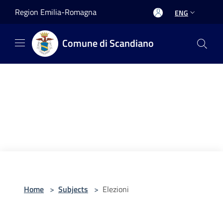
Salta al contenuto principale
Region Emilia-Romagna
ENG
Comune di Scandiano
Home
>
Subjects
>
Elezioni