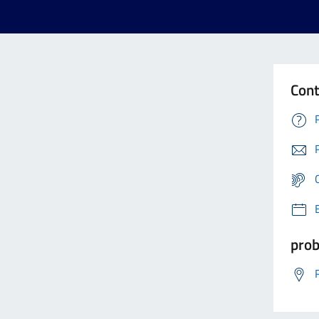
Cont
prob