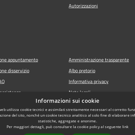
Autorizzazioni
ione appuntamento
Amministrazione trasparente
one disservizio
Albo pretorio
FAQ
Informativa privacy
 assistenza
Note legali
Informazioni sui cookie
ia Policy
Dichiarazione di accessibilità
web utilizza cookie tecnici e assimilati strettamente necessari al corretto fu
Piano di miglioramento del sito
azione del sito, nonché un cookie tecnico analitico al solo fine di elaborare i
statistiche, aggregate e anonime.
Per maggiori dettagli, può consultare la cookie policy al seguente
link