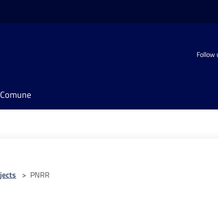
Follow 
il Comune
jects
>
PNRR