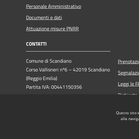
Personale Amministrativo
Documenti e dati
Attuazione misure PNRR
CONTATTI
Comune di Scandiano
Prenotaz
Corso Vallisneri nº6 – 42019 Scandiano
Segnalazi
(Reggio Emilia)
Leggi le 
Partita IVA: 00441150356
Richiesta
PEC:
scandiano@cert.provincia.re.it
Social Med
Telefono: 0522-764211
Questo sito 
alla navig