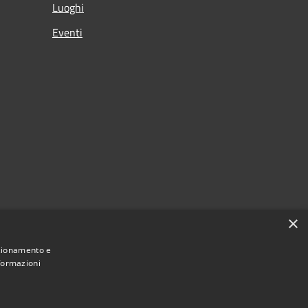
Luoghi
Eventi
×
nzionamento e
nformazioni