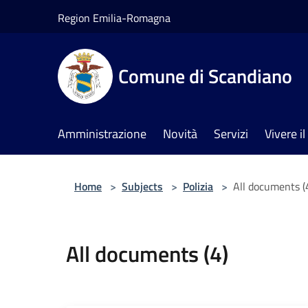
Salta al contenuto principale
Region Emilia-Romagna
Comune di Scandiano
Amministrazione
Novità
Servizi
Vivere 
Home
>
Subjects
>
Polizia
>
All documents (
All documents (4)