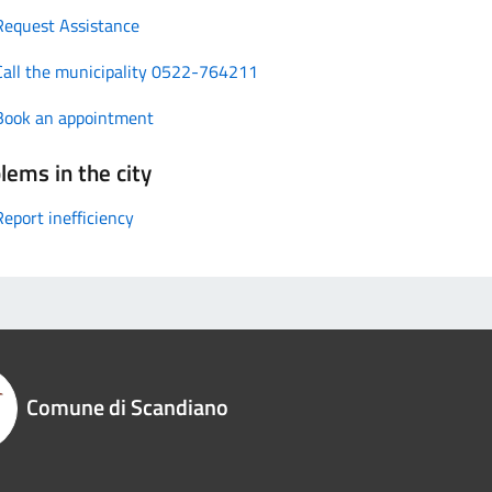
Request Assistance
Call the municipality 0522-764211
Book an appointment
lems in the city
Report inefficiency
Comune di Scandiano