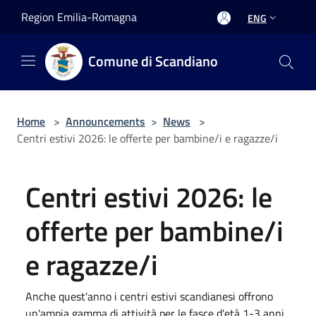
Salta al contenuto principale
Region Emilia-Romagna
ENG
Comune di Scandiano
Home
>
Announcements
>
News
>
Centri estivi 2026: le offerte per bambine/i e ragazze/i
Centri estivi 2026: le
offerte per bambine/i
e ragazze/i
Anche quest'anno i centri estivi scandianesi offrono
un'ampia gamma di attività per le fasce d'età 1-3 anni,