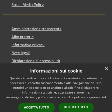
Social Media Policy
Amministrazione trasparente
Albo pretorio
Informativa privacy
Note legali
Dichiarazione di accessibilità
×
Piano di miglioramento del sito
Informazioni sui cookie
Questo sito web utilizza cookie tecnici e assimilati strettamente
necessari al corretto funzionamento e alla navigazione del sito,
nonché un cookie tecnico analitico al solo fine di elaborare
informazioni statistiche, aggregate e anonime.
RSS
Copyright © 2026 • Comune di
Per maggiori dettagli, può consultare la cookie policy al seguente
link
Accessibility
Scandiano • Powered by
Privacy
Municipium
Admin
•
RIFIUTA TUTTO
ACCETTA TUTTO
Cookie