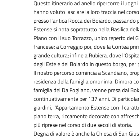
Questo itinerario ad anello ripercorre i luogh
hanno voluto lasciare la loro traccia nel cors
presso l'antica Rocca dei Boiardo, passando p
Estense si nota soprattutto nella Basilica dell
Piano con il suo Torrazzo, unico reperto dei
francese; a Correggio poi, dove la Contea prima
grande cultura; infine a Rubiera, dove l'Ospita
degli Este e dei Boiardo in questo borgo, per 
Il nostro percorso comincia a Scandiano, prop
residenza della famiglia omonima. Dimora cost
famiglia dei Da Fogliano, venne presa dai Bo
continuativamente per 137 anni. Di particolari
giardini, l'Appartamento Estense con il caratte
piano terra, riccamente decorate con affreschi d
più riprese nel corso di due secoli di storia.
Degna di valore è anche la Chiesa di San Gius