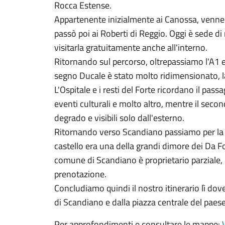
Rocca Estense.
Appartenente inizialmente ai Canossa, venne 
passò poi ai Roberti di Reggio. Oggi è sede di m
visitarla gratuitamente anche all'interno.
Ritornando sul percorso, oltrepassiamo l'A1 e 
segno Ducale è stato molto ridimensionato, la
L'Ospitale e i resti del Forte ricordano il pass
eventi culturali e molto altro, mentre il seco
degrado e visibili solo dall'esterno.
Ritornando verso Scandiano passiamo per la 
castello era una della grandi dimore dei Da Fo
comune di Scandiano è proprietario parziale, 
prenotazione.
Concludiamo quindi il nostro itinerario lì dov
di Scandiano e dalla piazza centrale del paese
Per approfondimenti e consultare le mappe: