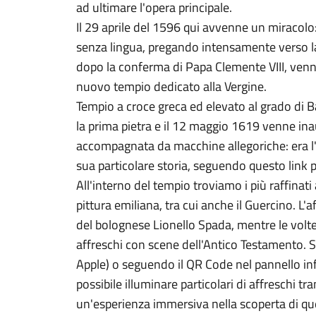
ad ultimare l'opera principale.
Il 29 aprile del 1596 qui avvenne un miracol
senza lingua, pregando intensamente verso la V
dopo la conferma di Papa Clemente VIII, venne
nuovo tempio dedicato alla Vergine.
Tempio a croce greca ed elevato al grado di B
la prima pietra e il 12 maggio 1619 venne in
accompagnata da macchine allegoriche: era l'i
sua particolare storia, seguendo questo link pe
All'interno del tempio troviamo i più raffinati
pittura emiliana, tra cui anche il Guercino. L'
del bolognese Lionello Spada, mentre le volte
affreschi con scene dell'Antico Testamento. Sc
Apple) o seguendo il QR Code nel pannello info
possibile illuminare particolari di affreschi tr
un'esperienza immersiva nella scoperta di ques