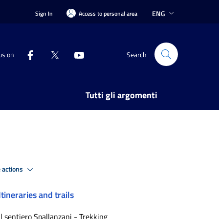
ENG
Sign In
Access to personal area
us on
Search
Tutti gli argomenti
 actions
Itineraries and trails
Il sentiero Spallanzani - Trekking