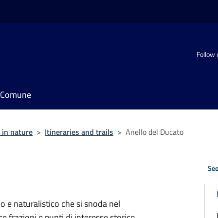
Follow 
il Comune
 in nature
>
Itineraries and trails
>
Anello del Ducato
See
co e naturalistico che si snoda nel
e frazioni e punti di interesse storico