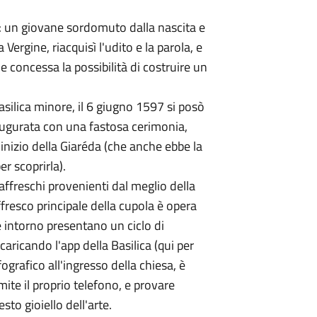
o: un giovane sordomuto dalla nascita e
ergine, riacquisì l'udito e la parola, e
 concessa la possibilità di costruire un
asilica minore, il 6 giugno 1597 si posò
augurata con una fastosa cerimonia,
nizio della Giaréda (che anche ebbe la
r scoprirla).
 affreschi provenienti dal meglio della
affresco principale della cupola è opera
 intorno presentano un ciclo di
aricando l'app della Basilica (qui per
grafico all'ingresso della chiesa, è
amite il proprio telefono, e provare
to gioiello dell'arte.