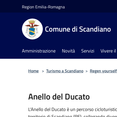
Salta al contenuto principale
Region Emilia-Romagna
Comune di Scandiano
Amministrazione
Novità
Servizi
Vivere 
Home
>
Turismo a Scandiano
>
Regen yourself
Anello del Ducato
L'Anello del Ducato è un percorso cicloturisti
territorio di Scandiano (RE), collegando divers