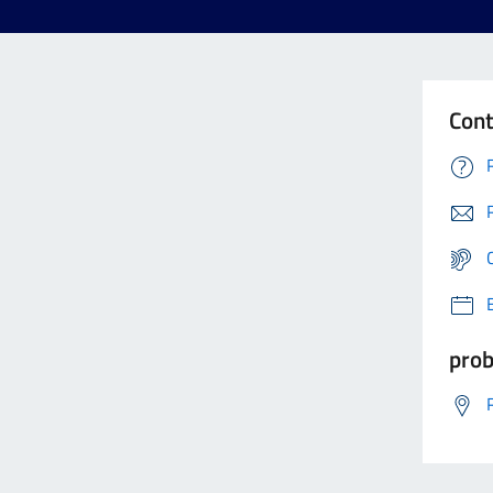
Cont
prob