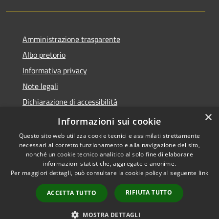
Amministrazione trasparente
Albo pretorio
Informativa privacy
Note legali
Dichiarazione di accessibilità
×
Piano di miglioramento del sito
Informazioni sui cookie
Questo sito web utilizza cookie tecnici e assimilati strettamente
necessari al corretto funzionamento e alla navigazione del sito,
nonché un cookie tecnico analitico al solo fine di elaborare
informazioni statistiche, aggregate e anonime.
RSS
Copyright © 2026 • Comune di
Per maggiori dettagli, può consultare la cookie policy al seguente
link
Accessibility
Scandiano • Powered by
Privacy
Municipium
Admin
•
RIFIUTA TUTTO
ACCETTA TUTTO
Cookie
access
Sitemap
MOSTRA DETTAGLI