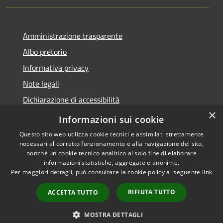
Amministrazione trasparente
Albo pretorio
Informativa privacy
Note legali
Dichiarazione di accessibilità
×
Piano di miglioramento del sito
Informazioni sui cookie
Questo sito web utilizza cookie tecnici e assimilati strettamente
necessari al corretto funzionamento e alla navigazione del sito,
nonché un cookie tecnico analitico al solo fine di elaborare
informazioni statistiche, aggregate e anonime.
RSS
Copyright © 2026 • Comune di
Per maggiori dettagli, può consultare la cookie policy al seguente
link
Accessibility
Scandiano • Powered by
Privacy
Municipium
Admin
•
RIFIUTA TUTTO
ACCETTA TUTTO
Cookie
access
Sitemap
MOSTRA DETTAGLI