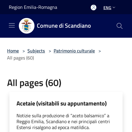
Salta al contenuto principale
Region Emilia-Romagna
ENG
Comune di Scandiano
Home
>
Subjects
>
Patrimonio culturale
>
All pages (60)
All pages (60)
Acetaie (visitabili su appuntamento)
Notizie sulla produzione di “aceto balsamico” a
Reggio Emilia, Scandiano e nei principali centri
Estensi risalgono ad epoca matildica.